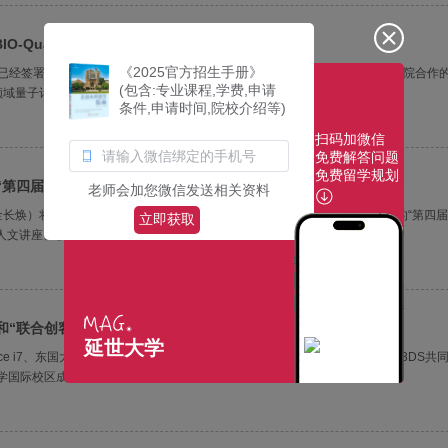
IO-Quantum计划”协议
《2025官方招生手册》
已经签署了延世-IBM BIO-Quantum计划的谅解备忘录（MOU）。该协议是两院合作
(包含:专业课程,学费,申请
量子计算研发方面的合作。协议的主要内容是 ▲ 支持量子算法···
条件,申请时间,院校介绍等)
扫码加微信
免费解答问题
免费留学规划
“第四届延世人文夏令营”
老师会加您微信发送相关资料
长焕）将于下个月5日、7日、9日为中、中、高中生及其家长举办为期三天的“第四
立即获取
人文讲座、校园参观和征文比赛。通过各种讲座，他们不仅···
和“联合创客马拉松”圆满结束
延世大学
ace i7、东国大学（尹在雄总统）E²GEE实验室和高丽大学（金东元校长）KU3DS共
活动在延世大学国际校区成功举办。从每所大学选出的9支队伍参加了本次创···