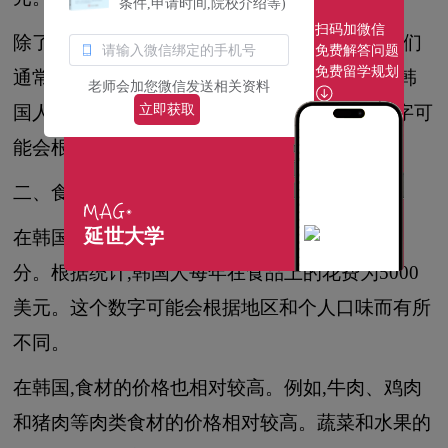
条件,申请时间,院校介绍等)
扫码加微信
除了房租,装修也是一个不小的费用。在韩国,人们
免费解答问题
免费留学规划
通常会选择在购买房屋后进行装修。根据统计,韩
老师会加您微信发送相关资料
国人在装修上的平均花费为5000美元。这个数字可
立即获取
能会根据地区和房屋的规模而有所不同。
二、食品费用
延世大学
在韩国,食品费用是人们生活中必不可少的一部
分。根据统计,韩国人每年在食品上的花费为5000
美元。这个数字可能会根据地区和个人口味而有所
不同。
在韩国,食材的价格也相对较高。例如,牛肉、鸡肉
和猪肉等肉类食材的价格相对较高。蔬菜和水果的